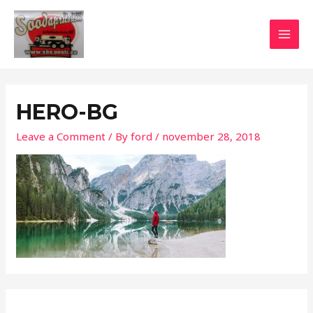
Skip
MAI
to
MEN
content
HERO-BG
Leave a Comment
/ By
ford
/
november 28, 2018