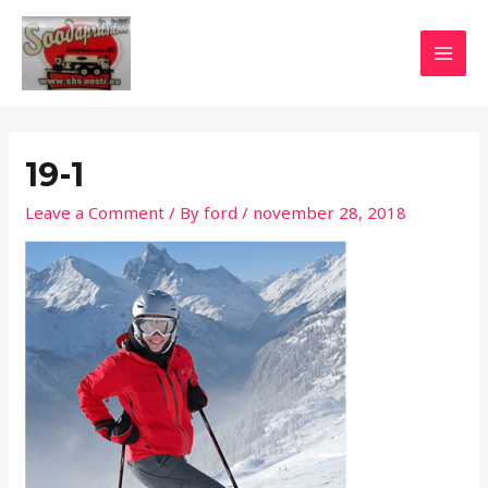
Skip
MAI
to
MEN
content
19-1
Leave a Comment
/ By
ford
/
november 28, 2018