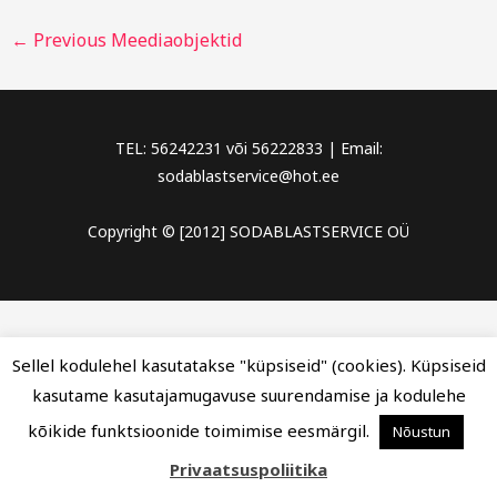
←
Previous Meediaobjektid
TEL: 56242231 või 56222833 | Email:
sodablastservice@hot.ee
Copyright © [2012] SODABLASTSERVICE OÜ
Sellel kodulehel kasutatakse "küpsiseid" (cookies). Küpsiseid
kasutame kasutajamugavuse suurendamise ja kodulehe
kõikide funktsioonide toimimise eesmärgil.
Nõustun
Privaatsuspoliitika