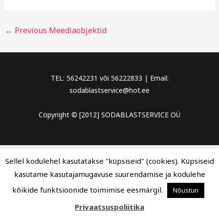
←
Previous Meediaobjektid
TEL: 56242231 või 56222833 | Email:
sodablastservice@hot.ee
Copyright © [2012] SODABLASTSERVICE OÜ
Sellel kodulehel kasutatakse "küpsiseid" (cookies). Küpsiseid
kasutame kasutajamugavuse suurendamise ja kodulehe
kõikide funktsioonide toimimise eesmärgil.
Nõustun
Privaatsuspoliitika