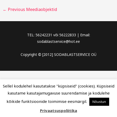
←
Previous Meediaobjektid
TEL: 56242231 või 56222833 | Email:
sodablastservice@hot.ee
Copyright © [2012] SODABLASTSERVICE OÜ
Sellel kodulehel kasutatakse "küpsiseid" (cookies). Küpsiseid
kasutame kasutajamugavuse suurendamise ja kodulehe
kõikide funktsioonide toimimise eesmärgil.
Nõustun
Privaatsuspoliitika