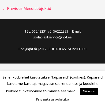
←
Previous Meediaobjektid
TEL: 56242231 või 56222833 | Email:
sodablastservice@hot.ee
Copyright © [2012] SODABLASTSERVICE OÜ
Sellel kodulehel kasutatakse "küpsiseid" (cookies). Küpsiseid
kasutame kasutajamugavuse suurendamise ja kodulehe
kõikide funktsioonide toimimise eesmärgil.
Nõustun
Privaatsuspoliitika