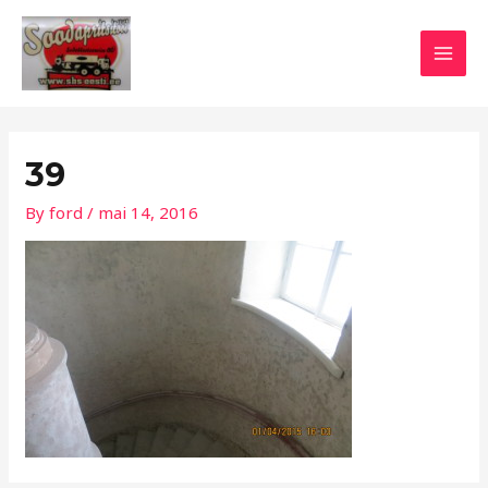
Skip
Post
MAI
to
navigation
MEN
content
39
By
ford
/
mai 14, 2016