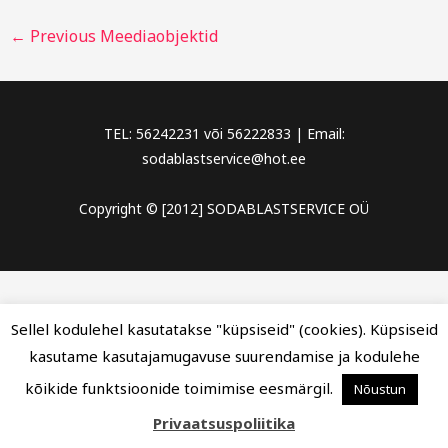
←
Previous Meediaobjektid
TEL: 56242231 või 56222833 | Email:
sodablastservice@hot.ee
Copyright © [2012] SODABLASTSERVICE OÜ
Sellel kodulehel kasutatakse "küpsiseid" (cookies). Küpsiseid
kasutame kasutajamugavuse suurendamise ja kodulehe
kõikide funktsioonide toimimise eesmärgil.
Nõustun
Privaatsuspoliitika