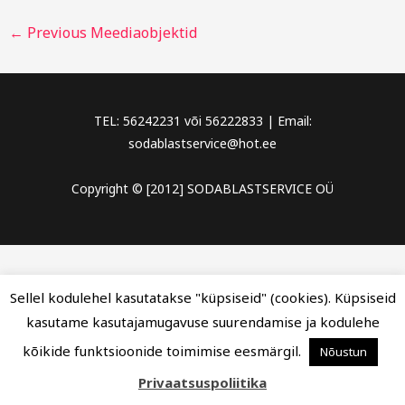
←
Previous Meediaobjektid
TEL: 56242231 või 56222833 | Email:
sodablastservice@hot.ee
Copyright © [2012] SODABLASTSERVICE OÜ
Sellel kodulehel kasutatakse "küpsiseid" (cookies). Küpsiseid
kasutame kasutajamugavuse suurendamise ja kodulehe
kõikide funktsioonide toimimise eesmärgil.
Nõustun
Privaatsuspoliitika