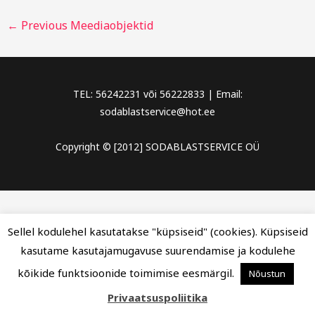
←
Previous Meediaobjektid
TEL: 56242231 või 56222833 | Email:
sodablastservice@hot.ee
Copyright © [2012] SODABLASTSERVICE OÜ
Sellel kodulehel kasutatakse "küpsiseid" (cookies). Küpsiseid
kasutame kasutajamugavuse suurendamise ja kodulehe
kõikide funktsioonide toimimise eesmärgil.
Nõustun
Privaatsuspoliitika