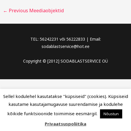
←
Previous Meediaobjektid
TEL: 56242231 või 56222833 | Email:
sodablastservice@hot.ee
Copyright © [2012] SODABLASTSERVICE OÜ
Sellel kodulehel kasutatakse "küpsiseid" (cookies). Küpsiseid
kasutame kasutajamugavuse suurendamise ja kodulehe
kõikide funktsioonide toimimise eesmärgil.
Nõustun
Privaatsuspoliitika