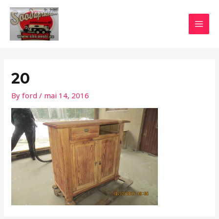
Skip
Post
MAI
to
navigation
MEN
content
20
By
ford
/
mai 14, 2016