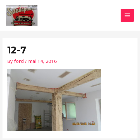
Skip
Post
MAI
to
navigation
MEN
content
12-7
By
ford
/
mai 14, 2016