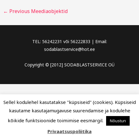
←
Previous Meediaobjektid
TEL: 56242231 või 56222833 | Email:
sodablastservice@hot.ee
Copyright © [2012] SODABLASTSERVICE OÜ
Sellel kodulehel kasutatakse "küpsiseid" (cookies). Küpsiseid
kasutame kasutajamugavuse suurendamise ja kodulehe
kõikide funktsioonide toimimise eesmärgil.
Nõustun
Privaatsuspoliitika