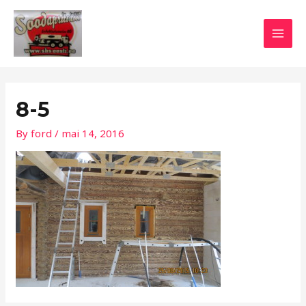
Skip
Post
MAI
to
navigation
MEN
content
8-5
By
ford
/
mai 14, 2016