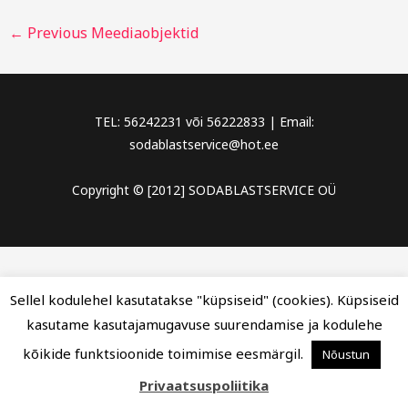
←
Previous Meediaobjektid
TEL: 56242231 või 56222833 | Email:
sodablastservice@hot.ee
Copyright © [2012] SODABLASTSERVICE OÜ
Sellel kodulehel kasutatakse "küpsiseid" (cookies). Küpsiseid
kasutame kasutajamugavuse suurendamise ja kodulehe
kõikide funktsioonide toimimise eesmärgil.
Nõustun
Privaatsuspoliitika