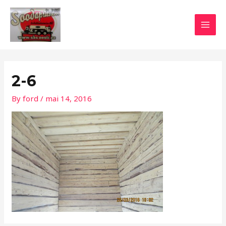
Skip
Post
MAI
to
navigation
MEN
content
2-6
By
ford
/
mai 14, 2016