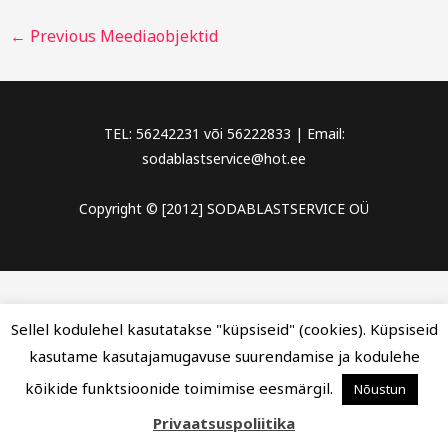
←
Previous Meediaobjektid
TEL: 56242231 või 56222833 | Email:
sodablastservice@hot.ee
Copyright © [2012] SODABLASTSERVICE OÜ
Sellel kodulehel kasutatakse "küpsiseid" (cookies). Küpsiseid
kasutame kasutajamugavuse suurendamise ja kodulehe
kõikide funktsioonide toimimise eesmärgil.
Nõustun
Privaatsuspoliitika