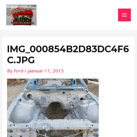
Skip
Post
MAI
to
navigation
MEN
content
IMG_000854B2D83DC4F6
C.JPG
By
ford
/
jaanuar 11, 2015