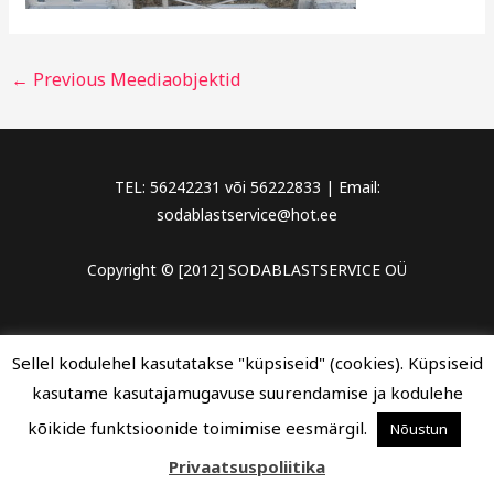
←
Previous Meediaobjektid
TEL: 56242231 või 56222833 | Email:
sodablastservice@hot.ee
Copyright © [2012] SODABLASTSERVICE OÜ
Sellel kodulehel kasutatakse "küpsiseid" (cookies). Küpsiseid
kasutame kasutajamugavuse suurendamise ja kodulehe
kõikide funktsioonide toimimise eesmärgil.
Nõustun
Privaatsuspoliitika