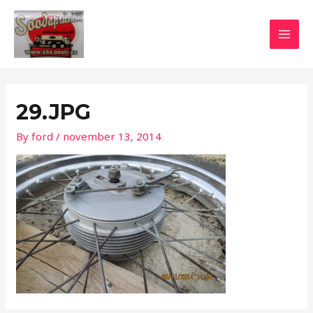
Skip
Post
MAI
to
navigation
MEN
content
29.JPG
By
ford
/
november 13, 2014