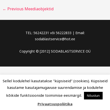
←
Previous Meediaobjektid
TEL: 56242231 või 56222833 | Email:
sodablastservice@hot.ee
Copyright © [2012] SODABLASTSERVICE OÜ
Sellel kodulehel kasutatakse "küpsiseid" (cookies). Küpsiseid
kasutame kasutajamugavuse suurendamise ja kodulehe
kõikide funktsioonide toimimise eesmärgil.
Nõustun
Privaatsuspoliitika