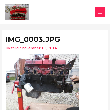
Skip
Post
MAI
to
navigation
MEN
content
IMG_0003.JPG
By
ford
/
november 13, 2014