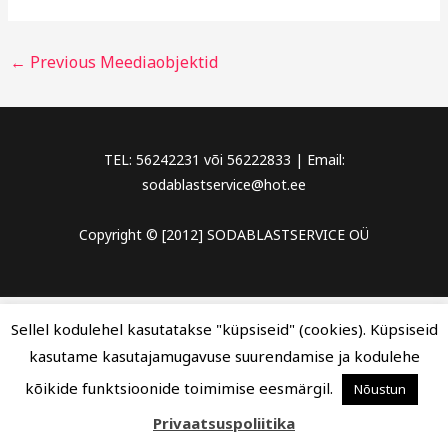
←
Previous Meediaobjektid
TEL: 56242231 või 56222833 | Email:
sodablastservice@hot.ee
Copyright © [2012] SODABLASTSERVICE OÜ
Sellel kodulehel kasutatakse "küpsiseid" (cookies). Küpsiseid
kasutame kasutajamugavuse suurendamise ja kodulehe
kõikide funktsioonide toimimise eesmärgil.
Nõustun
Privaatsuspoliitika