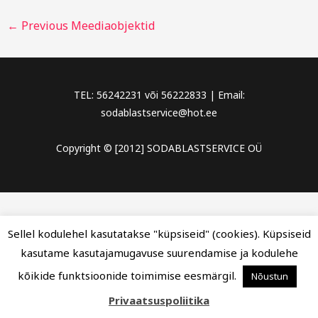
←
Previous Meediaobjektid
TEL: 56242231 või 56222833 | Email:
sodablastservice@hot.ee
Copyright © [2012] SODABLASTSERVICE OÜ
Sellel kodulehel kasutatakse "küpsiseid" (cookies). Küpsiseid
kasutame kasutajamugavuse suurendamise ja kodulehe
kõikide funktsioonide toimimise eesmärgil.
Nõustun
Privaatsuspoliitika