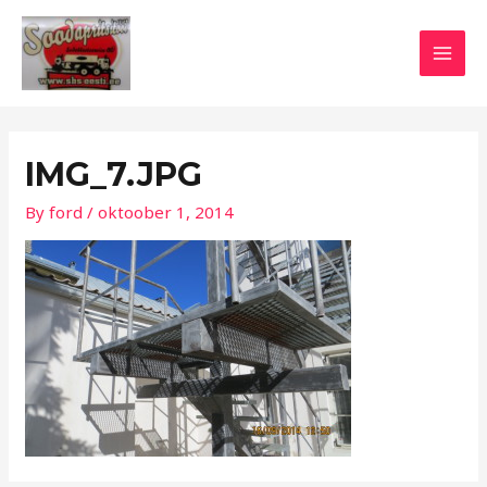
Skip
Post
MAI
to
navigation
MEN
content
IMG_7.JPG
By
ford
/
oktoober 1, 2014