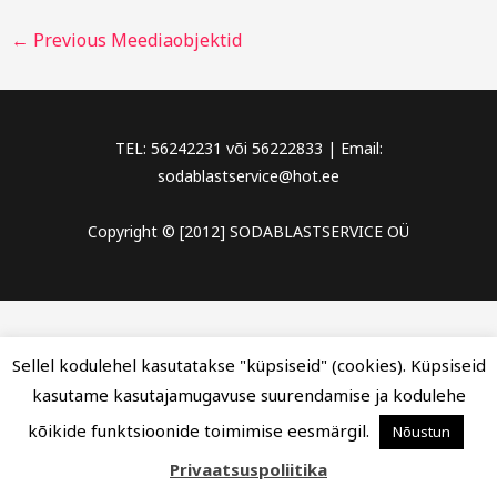
←
Previous Meediaobjektid
TEL: 56242231 või 56222833 | Email:
sodablastservice@hot.ee
Copyright © [2012] SODABLASTSERVICE OÜ
Sellel kodulehel kasutatakse "küpsiseid" (cookies). Küpsiseid
kasutame kasutajamugavuse suurendamise ja kodulehe
kõikide funktsioonide toimimise eesmärgil.
Nõustun
Privaatsuspoliitika