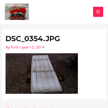
Skip
Post
MAI
to
navigation
MEN
content
DSC_0354.JPG
By
ford
/
juuli 12, 2014