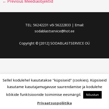
←
Previous Meediaobjektid
TEL: 56242231 või 56222833 | Email:
sodablastservice@hot.ee
Copyright © [2012] SODABLASTSERVICE OÜ
Sellel kodulehel kasutatakse "küpsiseid" (cookies). Küpsiseid
kasutame kasutajamugavuse suurendamise ja kodulehe
kõikide funktsioonide toimimise eesmärgil.
Nõustun
Privaatsuspoliitika