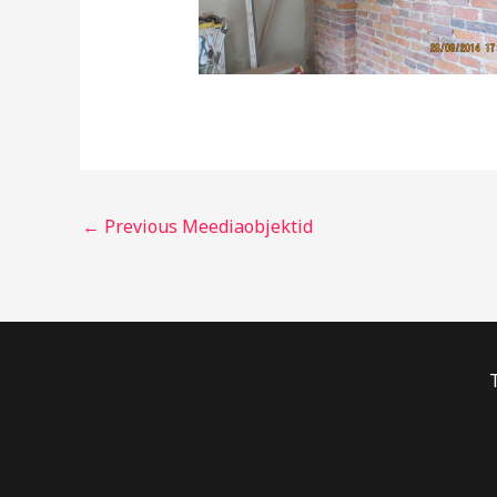
←
Previous Meediaobjektid