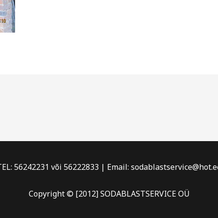
TEL: 56242231 või 56222833 | Email: sodablastservice@hot.e
Copyright © [2012] SODABLASTSERVICE OÜ