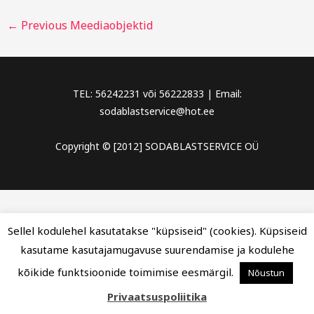
←
Previous Meediaobjektid
TEL: 56242231 või 56222833 | Email:
sodablastservice@hot.ee
Copyright © [2012] SODABLASTSERVICE OÜ
Sellel kodulehel kasutatakse "küpsiseid" (cookies). Küpsiseid
kasutame kasutajamugavuse suurendamise ja kodulehe
kõikide funktsioonide toimimise eesmärgil.
Nõustun
Privaatsuspoliitika