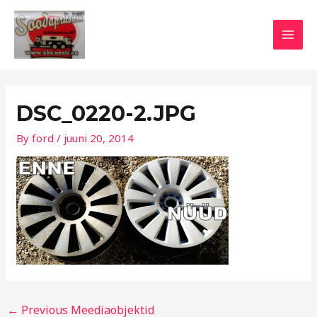
Skip
Post
MAI
to
navigation
MEN
content
DSC_0220-2.JPG
By
ford
/
juuni 20, 2014
←
Previous Meediaobjektid