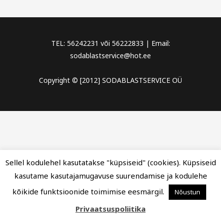
TEL: 56242231 või 56222833 | Email:
sodablastservice@hot.ee
Copyright © [2012] SODABLASTSERVICE OÜ
Sellel kodulehel kasutatakse "küpsiseid" (cookies). Küpsiseid
kasutame kasutajamugavuse suurendamise ja kodulehe
kõikide funktsioonide toimimise eesmärgil.
Nõustun
Privaatsuspoliitika