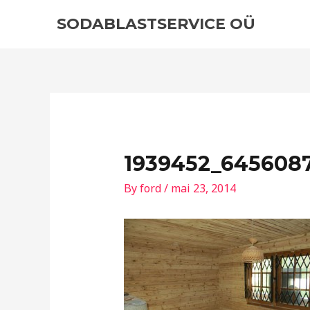
Skip
Post
SODABLASTSERVICE OÜ
to
navigation
content
1939452_6456087
By
ford
/
mai 23, 2014