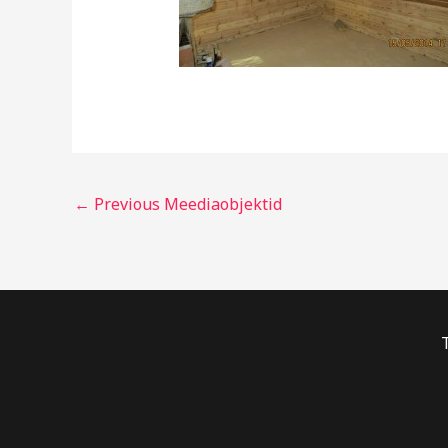
←
Previous Meediaobjektid