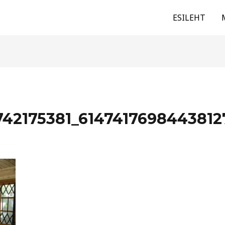
ESILEHT
42175381_6147417698443812