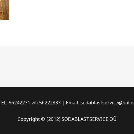
TEL: 56242231 või 56222833 | Email: sodablastservice@hot.e
Copyright © [2012] SODABLASTSERVICE OÜ