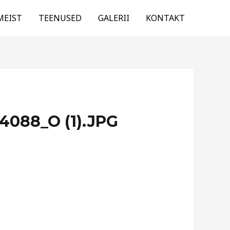
MEIST
TEENUSED
GALERII
KONTAKT
088_O (1).JPG