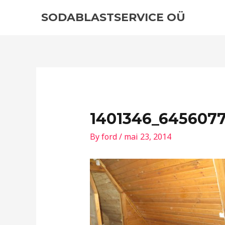
Skip
Post
SODABLASTSERVICE OÜ
to
navigation
content
1401346_6456077
By
ford
/
mai 23, 2014