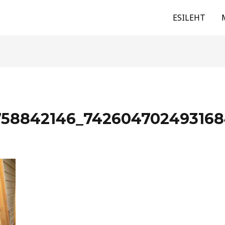
ESILEHT
58842146_7426047024931684