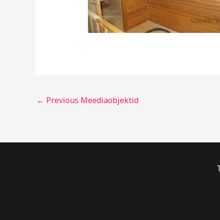
←
Previous Meediaobjektid