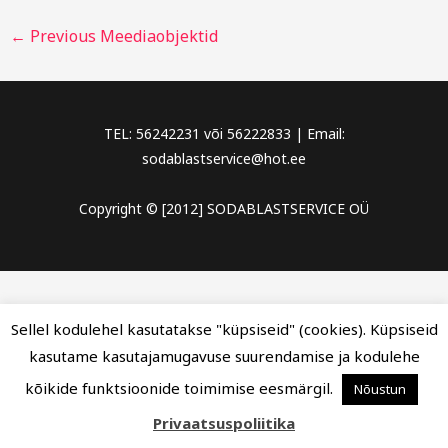
←
Previous Meediaobjektid
TEL: 56242231 või 56222833 | Email:
sodablastservice@hot.ee
Copyright © [2012] SODABLASTSERVICE OÜ
Sellel kodulehel kasutatakse "küpsiseid" (cookies). Küpsiseid
kasutame kasutajamugavuse suurendamise ja kodulehe
kõikide funktsioonide toimimise eesmärgil.
Nõustun
Privaatsuspoliitika