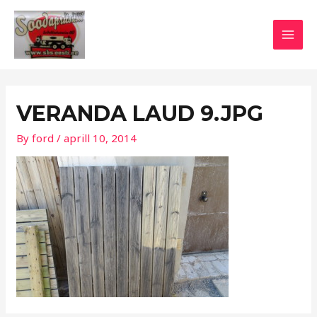
Skip
Post
MAI
to
navigation
MEN
content
VERANDA LAUD 9.JPG
By
ford
/
aprill 10, 2014