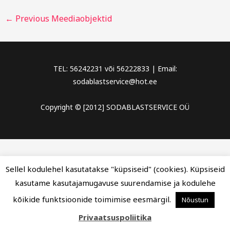
←
Previous Meediaobjektid
TEL: 56242231 või 56222833 | Email:
sodablastservice@hot.ee
Copyright © [2012] SODABLASTSERVICE OÜ
Sellel kodulehel kasutatakse "küpsiseid" (cookies). Küpsiseid
kasutame kasutajamugavuse suurendamise ja kodulehe
kõikide funktsioonide toimimise eesmärgil.
Nõustun
Privaatsuspoliitika