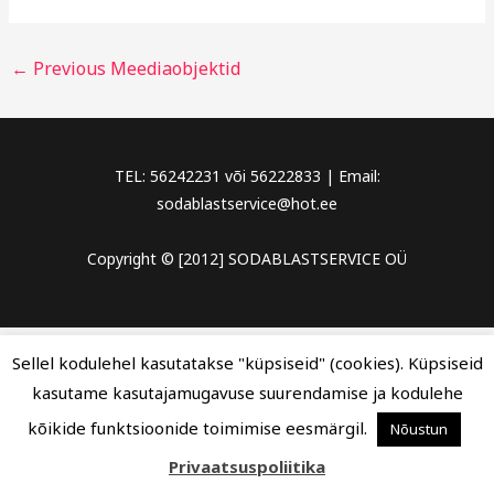
←
Previous Meediaobjektid
TEL: 56242231 või 56222833 | Email:
sodablastservice@hot.ee
Copyright © [2012] SODABLASTSERVICE OÜ
Sellel kodulehel kasutatakse "küpsiseid" (cookies). Küpsiseid
kasutame kasutajamugavuse suurendamise ja kodulehe
kõikide funktsioonide toimimise eesmärgil.
Nõustun
Privaatsuspoliitika