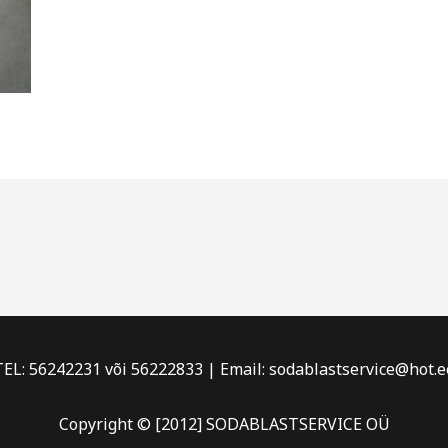
TEL: 56242231 või 56222833 | Email: sodablastservice@hot.e
Copyright © [2012] SODABLASTSERVICE OÜ