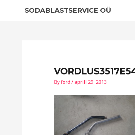
Skip
Post
SODABLASTSERVICE OÜ
to
navigation
content
VORDLUS3517E54
By
ford
/
aprill 29, 2013