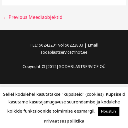
←
Previous Meediaobjektid
TEL: 56242231 või 56222833 | Email:
sodablastservice@hot.ee
Copyright © [2012] SODABLASTSERVICE OÜ
Sellel kodulehel kasutatakse "küpsiseid" (cookies). Küpsiseid
kasutame kasutajamugavuse suurendamise ja kodulehe
kõikide funktsioonide toimimise eesmärgil.
Nõustun
Privaatsuspoliitika