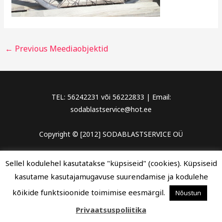
←
Previous Meediaobjektid
TEL: 56242231 või 56222833 | Email:
sodablastservice@hot.ee
Copyright © [2012] SODABLASTSERVICE OÜ
Sellel kodulehel kasutatakse "küpsiseid" (cookies). Küpsiseid
kasutame kasutajamugavuse suurendamise ja kodulehe
kõikide funktsioonide toimimise eesmärgil.
Nõustun
Privaatsuspoliitika